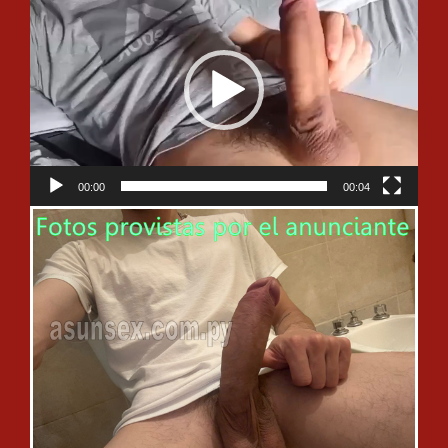
de
vídeo
00:00
00:04